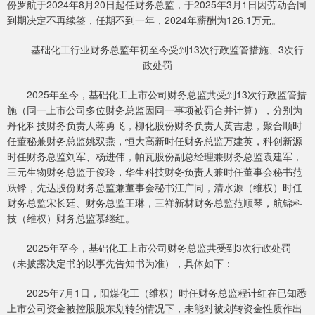
份罗航于2024年8月20日起任财务总监，于2025年3月1日因劳动合同
到期决定不再续签，任期不到一年，2024年薪酬为126.1万元。
基础化工行业财务总监年初至今受到13次行政监管措施、3次行
政处罚
2025年至今，基础化工上市公司财务总监共受到13次行政监管措
施（同一上市公司多位财务总监因同一事项被罚合并计算），分别为
丹化科技财务负责人蒋勇飞，柳化股份财务负责人黄吉忠，聚合顺时
任董秘兼财务总监姚双燕，恒大高新时任财务总监万建英，科创新源
时任财务总监刘军、杨进伟，帕瓦股份副总经理兼财务总监袁建军，
三元生物财务总监于俊玲，华生科技财务负责人兼时任董事会秘书范
跃锋，先达股份财务总监兼董事会秘书江广同，清水源（维权）时任
财务总监宋长廷、财务总监王琳，三祥新材财务总监范顺琴，航锦科
技（维权）财务总监慕继红。
2025年至今，基础化工上市公司财务总监共受到3次行政处罚
（未披露决定书的以事先告知书为准），具体如下：
2025年7月1日，阳煤化工（维权）时任财务总监程计红在已知悉
上市公司资金被控股股东划转的情况下，未能对被划转资金性质作出