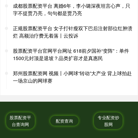
成都股票配资平台 离婚6年，李小璐深夜坦言心声，只
字不提贾乃亮，句句都是贾乃亮
正规股票配资平台 女子打针瘦双下巴后注射部位红肿溃
烂 高额治疗费无着落丨云投诉
股票配资平台官网平台网址 618前夕国补“变阵”：单件
1500元封顶是退坡？品类扩容才是真惠民
郑州股票配资网 视频丨小网球“转动”大产业 背上球拍赴
一场京山的网球赛
股票配资平
专业配资炒
配资查询
台查询网
股网