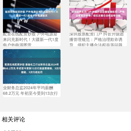
配资在线配资炒股 户外电源迎
深圳股票配资门户 抖音升级团
来闪充新时代！大疆新一代1度
播管理规范：严格治理欺诈诱
电户外电源图赏
导、侵犯主播合法权益等问题
配资在线配资炒股 基础化工行
业财务总监2024年平均薪酬
68.2万元 年初至今受到13次行
政监管措施、3次行政处罚
相关评论