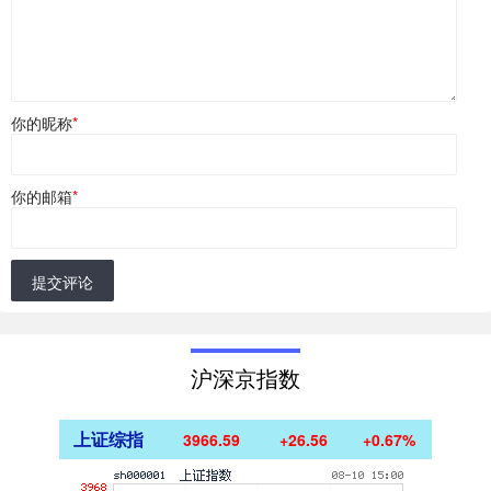
你的昵称
*
你的邮箱
*
提交评论
沪深京指数
上证综指
3966.59
+26.56
+0.67%