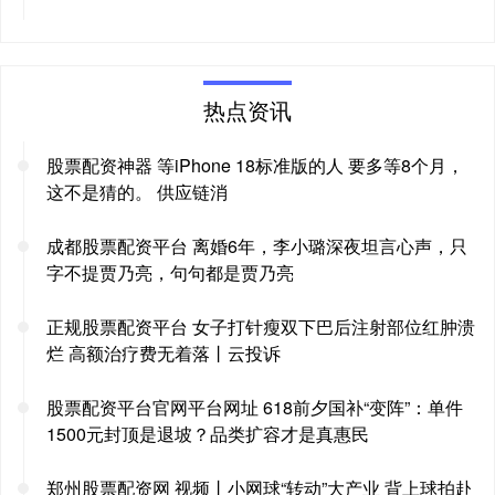
热点资讯
股票配资神器 等iPhone 18标准版的人 要多等8个月，
这不是猜的。 供应链消
成都股票配资平台 离婚6年，李小璐深夜坦言心声，只
字不提贾乃亮，句句都是贾乃亮
正规股票配资平台 女子打针瘦双下巴后注射部位红肿溃
烂 高额治疗费无着落丨云投诉
股票配资平台官网平台网址 618前夕国补“变阵”：单件
1500元封顶是退坡？品类扩容才是真惠民
郑州股票配资网 视频丨小网球“转动”大产业 背上球拍赴