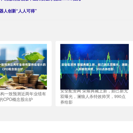
器人创新“人人可得”
安全配资网 荣耀典藏上新，妲己新无
机构一致预测近两年业绩有
双曝光，澜狼人杀特效帅哭，990点
的CPO概念股出炉
券给影