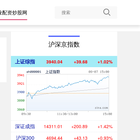
业配资炒股网
沪深京指数
上证综指
3940.04
+39.68
+1.02%
深证成指
14311.01
+200.89
+1.42%
沪深300
4694.44
+43.13
+0.93%