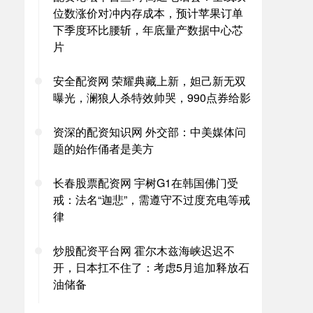
位数涨价对冲内存成本，预计苹果订单
下季度环比腰斩，年底量产数据中心芯
片
安全配资网 荣耀典藏上新，妲己新无双
曝光，澜狼人杀特效帅哭，990点券给影
资深的配资知识网 外交部：中美媒体问
题的始作俑者是美方
长春股票配资网 宇树G1在韩国佛门受
戒：法名“迦悲”，需遵守不过度充电等戒
律
炒股配资平台网 霍尔木兹海峡迟迟不
开，日本扛不住了：考虑5月追加释放石
油储备