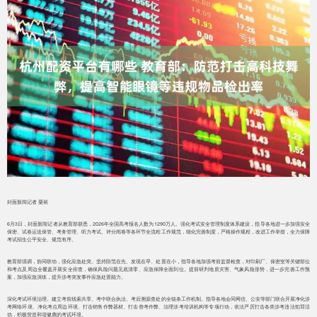
封面新闻记者 粟裕
6月3日，封面新闻记者从教育部获悉，2026年全国高考报名人数为1290万人。强化考试安全管理制度体系建设，指导各地进一步加强安全
保密、试卷运送保管、考务管理、听力考试、评分阅卷等各环节全流程工作规范，细化完善制度，严格操作规程，改进工作举措，全力保障
考试招生公平安全、规范有序。
教育部强调，协同联动，强化应急处突。坚持防范在先、发现在早、处置在小，指导各地加强考前监督检查，对印刷厂、保密室等关键部位
和考点及周边全覆盖开展安全排查，确保风险问题见底清零、应急保障全面到位。提前研判地质灾害、气象风险形势，进一步完善工作预
案，加强应急演练，提升涉考突发事件应急处置能力。
深化考试环境治理。建立考前线索共享、考中联合执法、考后溯源查处的全链条工作机制。指导各地会同网信、公安等部门联合开展净化涉
考网络环境、净化考点周边环境、打击销售作弊器材、打击替考作弊、治理涉考培训机构等专项行动，依法严厉打击各类涉考违法犯罪活
动，积极营造和谐健康的考试环境。