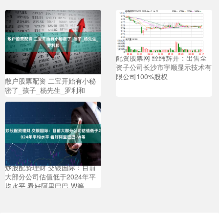
配资股票网 经纬辉开：出售全
资子公司长沙市宇顺显示技术有
限公司100%股权
散户股票配资 二宝开始有小秘
密了_孩子_杨先生_罗利和
炒股配资理财 交银国际：目前
大部分公司估值低于2024年平
均水平 看好阿里巴巴-W等