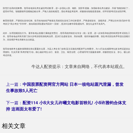
防范打击高科技舞弊。指导各地深化考生诚信考试教育，进一步强化人防、物防、技防等措施，加强标准化考点建设，升级“智能安检门”，
提高对手机、智能眼镜等违规物品检出率，严格入场安检规范，强化考场监考巡考，积极推动智能巡查巡检，织牢织密考试安全防护网。
教育部强调，严肃招生宣传纪律。指导各地各校严格落实高校招生宣传工作纪律要求，严禁虚假宣传、违规承诺，严禁以任何形式炒作“高
考状元”“高分考生”“升学率”。推动高校录取通知书回归“一页纸”，坚决纠治奢华录取通知书、新生礼盒等不良风气。
此外，治理违规招生行为。要求各地认真履行属地监管责任，指导高校持续优化专业（组）设置，进一步加强和改进特殊类型考试招生工
作。指导各地会同有关部门加大涉考涉招培训机构治理，坚决打击虚假宣传、高价收费、组织诈骗或作弊、扰乱考试招生秩序等违法违规行
为，切实维护考生和家长合法权益。
指导各地将考生服务保障摆在突出重要的位置，为盲人考生专门命制盲文试卷杭州配资平台有哪些，为1.4万余名残障考生参加考试提供合
理便利。扎实开展“高考护航”行动，精心做好考生出行、食宿、卫生、噪音治理、心理辅导等方面服务保障，积极营造安全、舒心、暖心的
考试环境。
牛达人配资提示：文章来自网络，不代表本站观点。
上一篇：
中国股票配资网官方网站 日本一核电站蒸汽泄漏，曾发
生事故致5人死亡
下一篇：
配资114 小S大女儿许曦文电影首映礼! 小S许雅钧合体支
持 这画面太有爱了!
相关文章