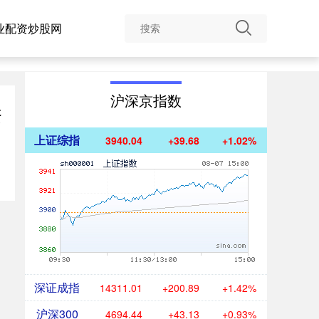
业配资炒股网
沪深京指数
资
上证综指
3940.04
+39.68
+1.02%
深证成指
14311.01
+200.89
+1.42%
沪深300
4694.44
+43.13
+0.93%