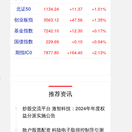
北证50
1134.24
+11.37
+1.01%
创业板指
3563.12
+47.56
+1.35%
基金指数
7242.10
+12.30
+0.17%
国债指数
229.69
+0.10
+0.04%
期指IC0
7877.80
+164.40
+2.13%
涨
推荐资讯
炒股交流平台 激智科技：2024年年度权
益分派实施公告
散户股票配资 科陆电子取得控制导引测