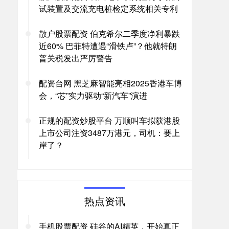
试装置及交流充电桩检定系统相关专利
散户股票配资 伯克希尔二季度净利暴跌
近60% 巴菲特遭遇“滑铁卢”？他就特朗
普关税发出严厉警告
配资台网 黑芝麻智能亮相2025香港车博
会，“芯”实力驱动“新汽车”演进
正规的配资炒股平台 万顺叫车拟获港股
上市公司注资3487万港元，司机：要上
岸了？
热点资讯
手机股票配资 硅谷的AI精英，开始真正