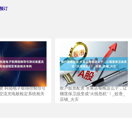
预订
资 科陆电子取得控制导引
散户股票配资 水果店每晚这么干，让
交流充电桩检定系统相关
榴莲保卫战变成“火线危机”！_蚊香_
店铺_火灾